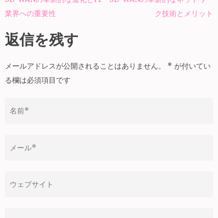
投
業界への重要性
ク技術とメリット
稿
ナ
返信を残す
ビ
ゲ
メールアドレスが公開されることはありません。
*
が付いてい
ー
る欄は必須項目です
シ
ョ
ン